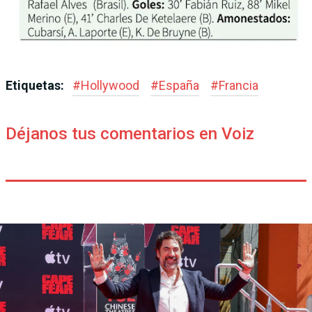
Etiquetas:
#
Hollywood
#
España
#
Francia
Déjanos tus comentarios en Voiz