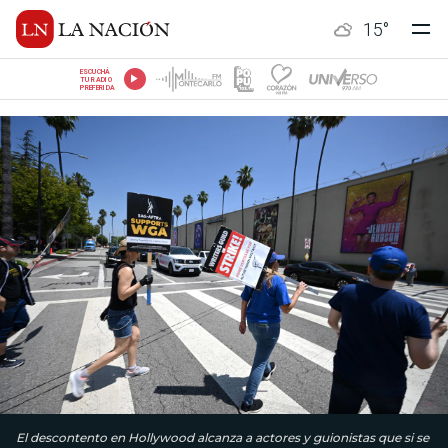
15
°
ESCUCHÁ
TU RADIO
PREFERIDA
El descontento en Hollywood alcanza a actores y guionistas que si se