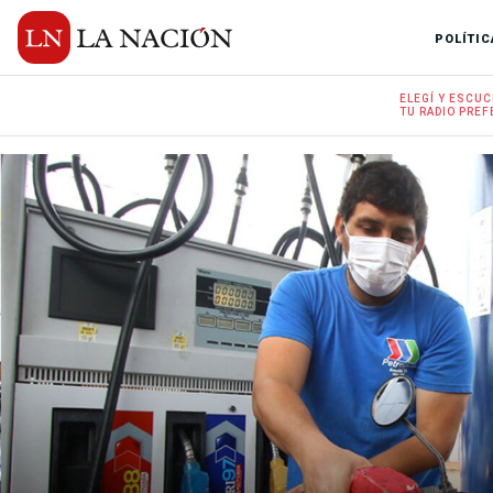
POLÍTIC
ELEGÍ Y
ESCUC
TU RADIO
PREF