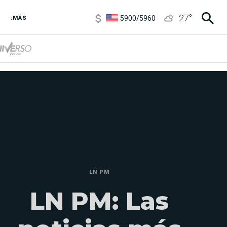
6850
/
7200
27
°
5900
/
5960
:MÁS
1100
/
1160
3,8
/
4
6850
/
7200
5900
/
5960
LN PM
LN PM: Las