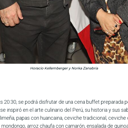
Horacio Kellemberger y Norka Zanabria
20:30, se podrá dis­frutar de una cena buffet pre­parada por
e ins­piró en el arte culinario del Perú, su historia y sus 
imeña, papas con huancaina, ceviche tra­dicional, ceviche 
e mondongo, arroz chaufa con camarón, ensa­lada de quinoa