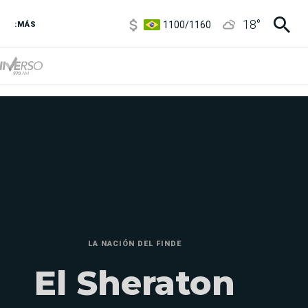
1100
/
1160
18
°
3,8
/
4
:MÁS
6850
/
7200
5900
/
5960
LA NACIÓN DEL FINDE
El Sheraton