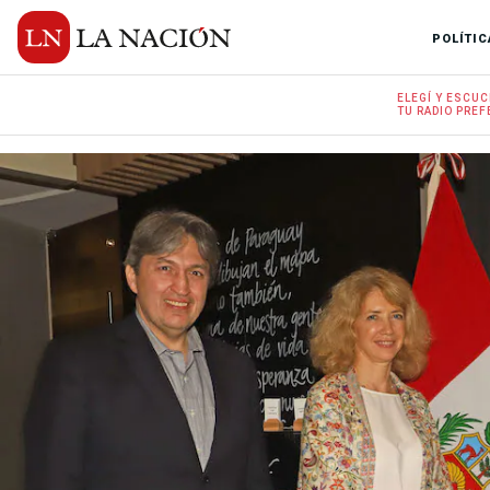
POLÍTIC
ELEGÍ Y
ESCUC
TU RADIO
PREF