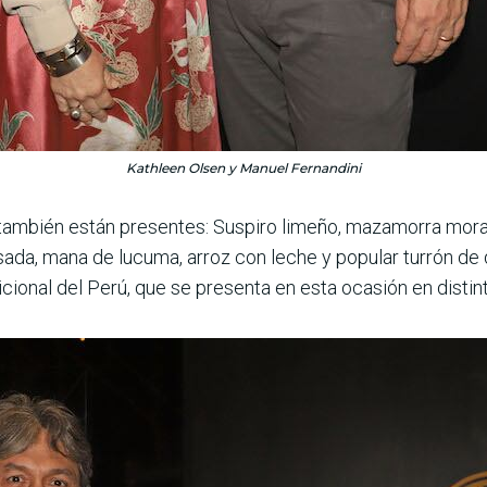
Kathleen Olsen y Manuel Fernandini
ambién están presentes: Suspiro limeño, mazamorra morad
asada, mana de lucuma, arroz con leche y popular turrón de 
cional del Perú, que se presenta en esta oca­sión en disti