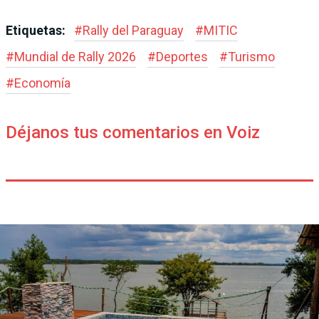
Etiquetas:
#
Rally del Paraguay
#
MITIC
#
Mundial de Rally 2026
#
Deportes
#
Turismo
#
Economía
Déjanos tus comentarios en Voiz