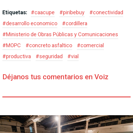
Etiquetas:
#
caacupe
#
piribebuy
#
conectividad
#
desarrollo economico
#
cordillera
#
Ministerio de Obras Públicas y Comunicaciones
#
MOPC
#
concreto asfaltico
#
comercial
#
productiva
#
seguridad
#
vial
Déjanos tus comentarios en Voiz