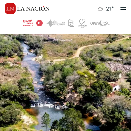
21
°
ESCUCHÁ
TU RADIO
PREFERIDA