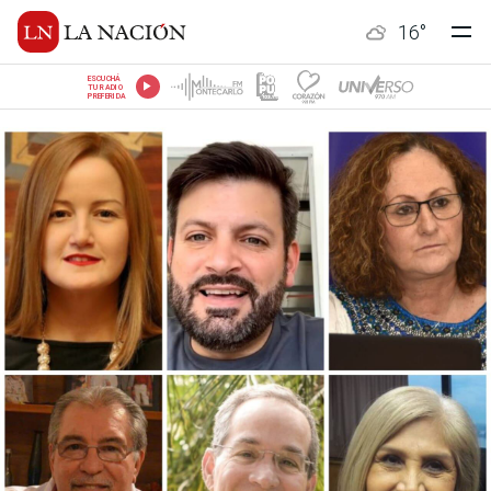
16
°
ESCUCHÁ
TU RADIO
PREFERIDA