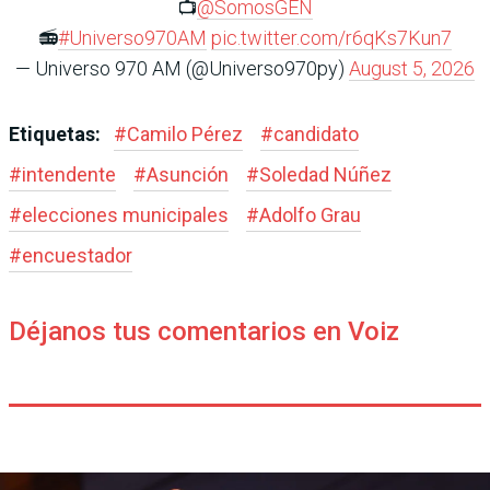
📺
@SomosGEN
📻
#Universo970AM
pic.twitter.com/r6qKs7Kun7
— Universo 970 AM (@Universo970py)
August 5, 2026
Etiquetas:
#
Camilo Pérez
#
candidato
#
intendente
#
Asunción
#
Soledad Núñez
#
elecciones municipales
#
Adolfo Grau
#
encuestador
Déjanos tus comentarios en Voiz