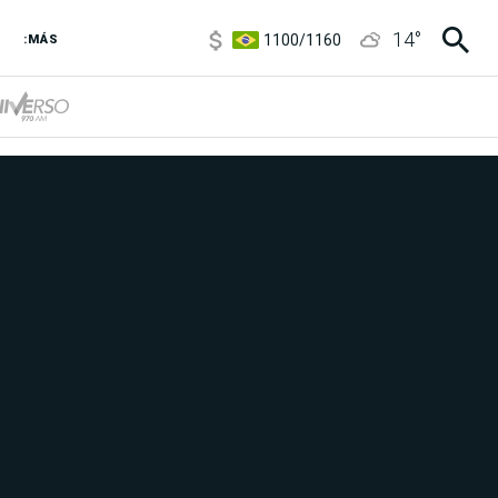
1100
/
1160
14
°
3,8
/
4
:MÁS
6850
/
7200
5900
/
5960