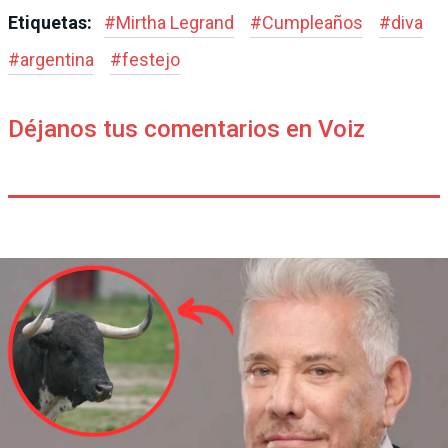
Etiquetas:
#
Mirtha Legrand
#
Cumpleaños
#
diva
#
argentina
#
festejo
Déjanos tus comentarios en Voiz