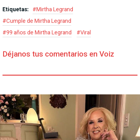
Etiquetas:
#
Mirtha Legrand
#
Cumple de Mirtha Legrand
#
99 años de Mirtha Legrand
#
Viral
Déjanos tus comentarios en Voiz