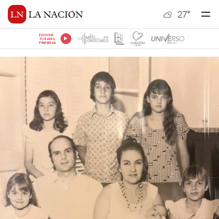
27
°
ESCUCHÁ
TU RADIO
PREFERIDA