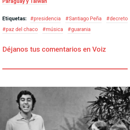
Paraguay y Taiwán
Etiquetas:
#
presidencia
#
Santiago Peña
#
decreto
#
paz del chaco
#
música
#
guarania
Déjanos tus comentarios en Voiz