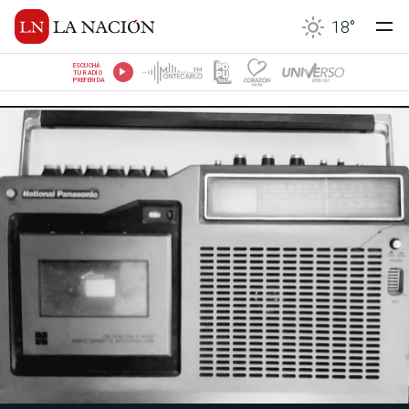
18
°
ESCUCHÁ
TU RADIO
PREFERIDA