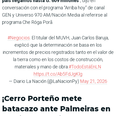
país llegamos hasta G. 609 millones
”, dijo en
conversación con el programa “Arriba hoy” de canal
GEN y Universo 970 AM/Nación Media al referirse al
programa Che Róga Porã.
#Negocios
. El titular del MUVH, Juan Carlos Baruja,
explicó que la determinación se basa en los
incrementos de precios registrados tanto en el valor de
la tierra como en los costos de construcción,
materiales y mano de obra.
#TodoEstáEnLN
https://t.co/Ab5FdJgKlg
— Diario La Nación (@LaNacionPy)
May 21, 2026
¡Cerro Porteño mete
batacazo ante Palmeiras en