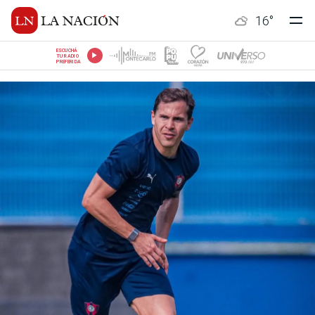
16
°
ESCUCHÁ
TU RADIO
PREFERIDA