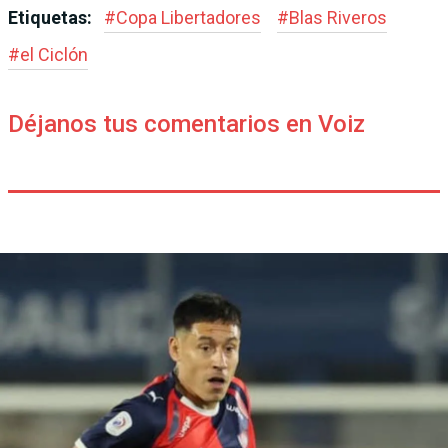
Etiquetas:
#
Copa Libertadores
#
Blas Riveros
#
el Ciclón
Déjanos tus comentarios en Voiz