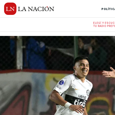
POLÍTIC
ELEGÍ Y
ESCUC
TU RADIO
PREF