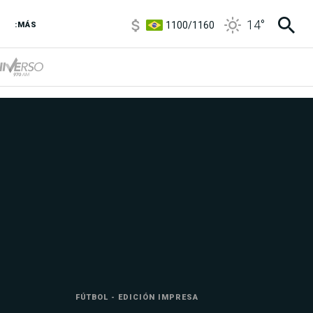
1100
/
1160
14
°
3,8
/
4
:MÁS
6850
/
7200
5900
/
5960
FÚTBOL - EDICIÓN IMPRESA