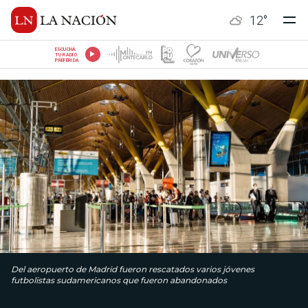
12
°
ESCUCHÁ
TU RADIO
PREFERIDA
Del aeropuerto de Madrid fueron rescatados varios jóvenes
futbolistas sudamericanos que fueron abandonados