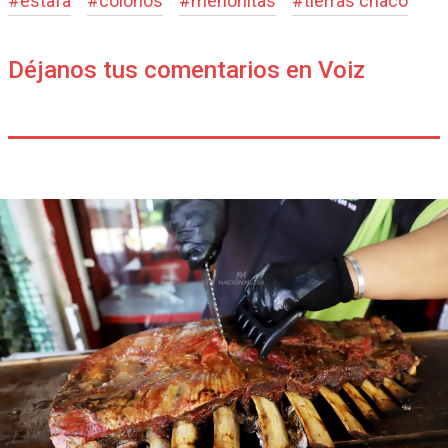
#
estafa
#
colonos
#
menonitas
#
tierras chaco
Déjanos tus comentarios en Voiz