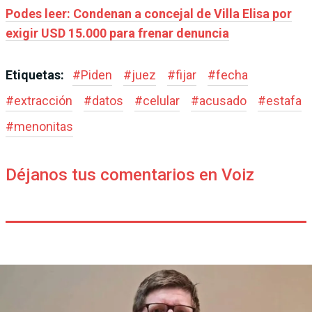
Podes leer: Condenan a concejal de Villa Elisa por
exigir USD 15.000 para frenar denuncia
Etiquetas:
#
Piden
#
juez
#
fijar
#
fecha
#
extracción
#
datos
#
celular
#
acusado
#
estafa
#
menonitas
Déjanos tus comentarios en Voiz