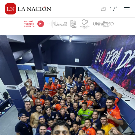
17
°
ESCUCHÁ
TU RADIO
PREFERIDA