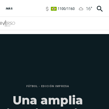
1100
/
1160
16
°
3,8
/
4
:MÁS
6850
/
7200
5900
/
5960
FÚTBOL - EDICIÓN IMPRESA
Una amplia