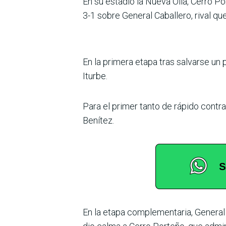
En su estadio la Nueva Olla, Cerro P
3-1 sobre General Caballero, rival q
En la primera etapa tras sal­varse u
Iturbe.
Para el primer tanto de rápido contrag
Benítez.
En la etapa complementa­ria, General 