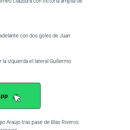
orneo Clausura con victoria amplia de
.
o adelante con dos goles de Juan
a izquierda el late­ral Guillermo
gio Araújo tras pase de Blas Riveros