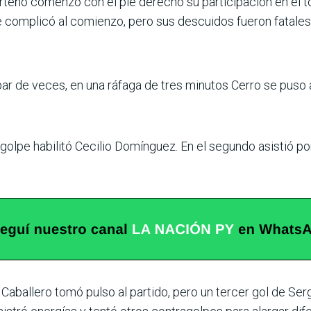
orteño comenzó con el pie derecho su participación en el t
ue complicó al comienzo, pero sus descuidos fueron fatales
n par de veces, en una ráfaga de tres minutos Cerro se pus
olpe habilitó Cecilio Domínguez. En el segundo asistió por l
Caballero tomó pulso al partido, pero un tercer gol de Ser