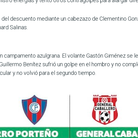
stró energías y tentó otros contragolpes para alar­gar dif
nto del descuento mediante un cabezazo de Clementino Gon
ard Salinas.
en campamento azulgrana. El volante Gas­tón Giménez se le
l Guillermo Benítez sufrió un golpe en el hom­bro y no compl
ular y no volvió para el segundo tiempo.