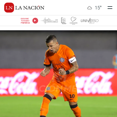
15
°
ESCUCHÁ
TU RADIO
PREFERIDA