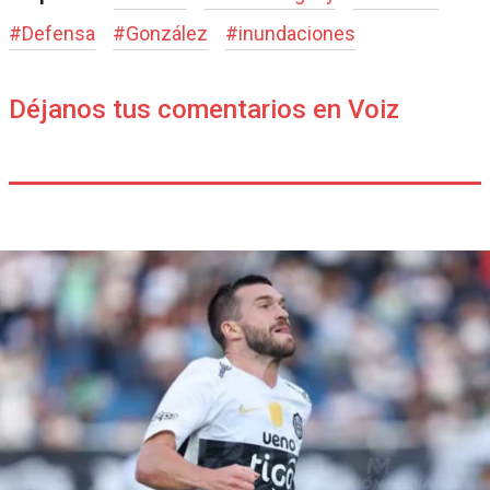
#
Defensa
#
González
#
inundaciones
Déjanos tus comentarios en Voiz