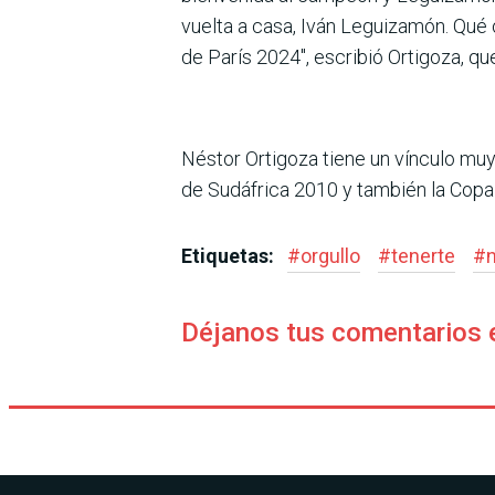
vuelta a casa, Iván Legui­zamón. Qué 
de París 2024″, escribió Ortigoza, qu
Néstor Ortigoza tiene un vín­culo muy
de Sudáfrica 2010 y también la Copa
Etiquetas:
#
orgullo
#
tenerte
#
Déjanos tus comentarios 