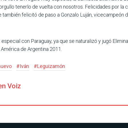
orgullo tenerlo de vuelta con nosotros. Felicida­des por la 
e tam­bién felicitó de paso a Gonzalo Luján, vicecampeón d
 especial con Para­guay, ya que se naturalizó y jugó Elimin
 Amé­rica de Argentina 2011.
nuevo
#
Iván
#
Leguizamón
en Voiz