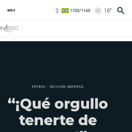
1100
/
1160
18
°
:MÁS
3,8
/
4
6850
/
7200
5900
/
5960
FÚTBOL - EDICIÓN IMPRESA
“¡Qué orgullo
tenerte de