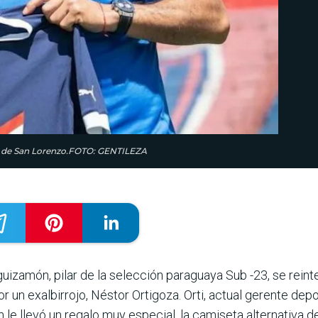
ivo de San Lorenzo.FOTO: GENTILEZA
izamón, pilar de la selección paraguaya Sub -23, se rein
 un exalbirrojo, Néstor Ortigoza. Orti, actual gerente depo
e llevó un regalo muy especial, la camiseta alternativa d