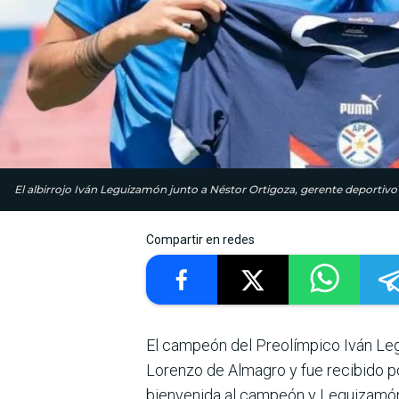
El albirrojo Iván Leguizamón junto a Néstor Ortigoza, gerente deport
Compartir en redes
El campeón del Preolímpico Iván Legu
Lorenzo de Almagro y fue recibido por
bienvenida al campeón y Leguizamón l