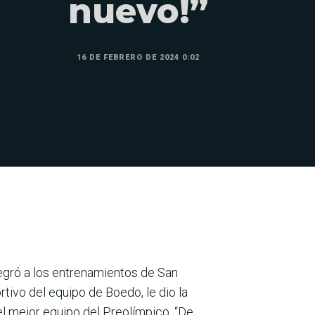
nuevo!”
16 DE FEBRERO DE 2024 0:02
tegró a los entrenamientos de San
rtivo del equipo de Boedo, le dio la
el mejor equipo del Preolímpico. “De