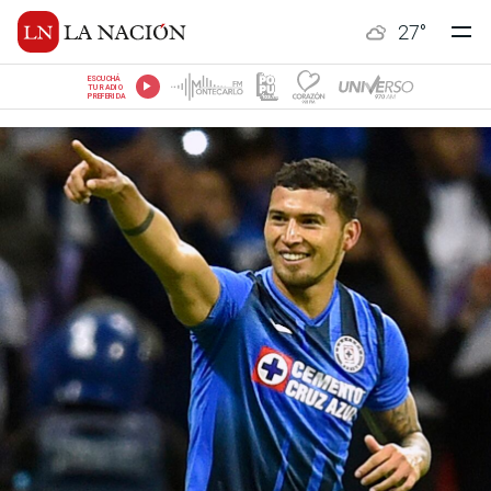
27
°
ESCUCHÁ
TU RADIO
PREFERIDA