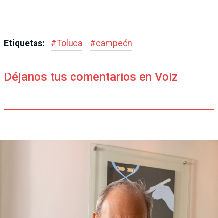
Etiquetas:
#
Toluca
#
campeón
Déjanos tus comentarios en Voiz