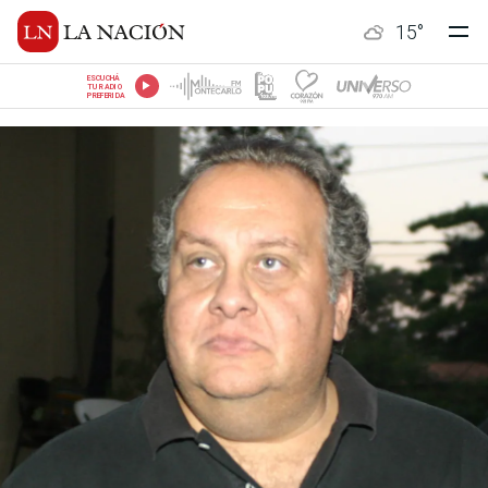
15
°
ESCUCHÁ
TU RADIO
PREFERIDA