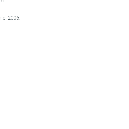
ón.
n el 2006.