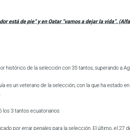
or está de pie” y en Qatar “vamos a dejar la vida”. (Alf
:
or histórico de la selección con 35 tantos, superando a Ag
a es un veterano de la selección, con la que ha estado en 
.
ó los 3 tantos ecuatorianos.
ticado por errar penales para la selección. El último, el 27