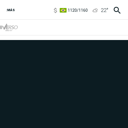
1120
/
1160
22
°
:MÁS
3,6
/
3,9
6850
/
7200
5920
/
5970