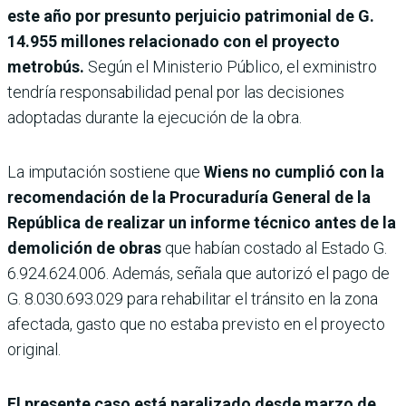
este año por presunto perjui­cio patrimonial de G.
14.955 millones relacionado con el proyecto
metrobús.
Según el Ministerio Público, el exmi­nistro
tendría responsabili­dad penal por las decisiones
adoptadas durante la ejecu­ción de la obra.
La imputación sostiene que
Wiens no cumplió con la
reco­mendación de la Procuradu­ría General de la
República de realizar un informe téc­nico antes de la
demolición de obras
que habían costado al Estado G.
6.924.624.006. Además, señala que autorizó el pago de
G. 8.030.693.029 para rehabilitar el tránsito en la zona
afectada, gasto que no estaba previsto en el proyecto
original.
El presente caso está parali­zado desde marzo de