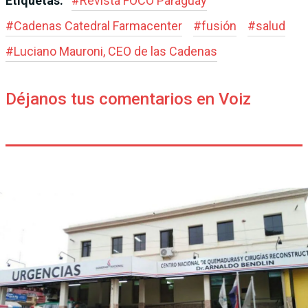
Etiquetas:
#
Revista FOCO Paraguay
#
Cadenas Catedral Farmacenter
#
fusión
#
salud
#
Luciano Mauroni, CEO de las Cadenas
Déjanos tus comentarios en Voiz