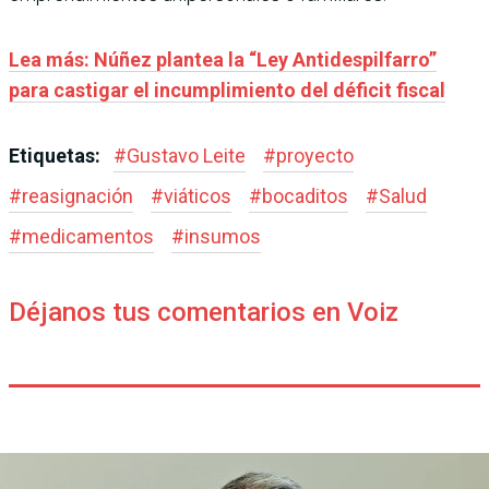
Lea más: Núñez plantea la “Ley Antidespilfarro”
para castigar el incumplimiento del déficit fiscal
Etiquetas:
#
Gustavo Leite
#
proyecto
#
reasignación
#
viáticos
#
bocaditos
#
Salud
#
medicamentos
#
insumos
Déjanos tus comentarios en Voiz