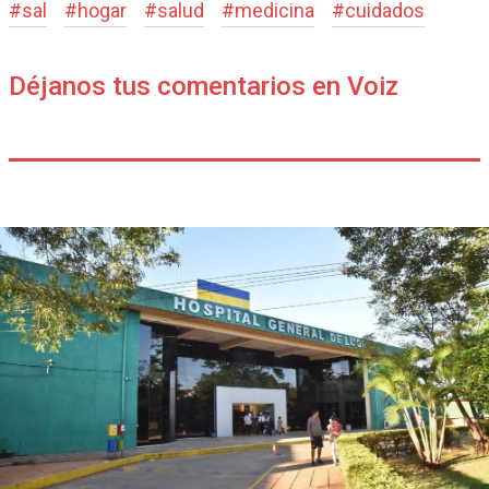
#
sal
#
hogar
#
salud
#
medicina
#
cuidados
Déjanos tus comentarios en Voiz