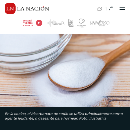
17
°
ESCUCHÁ
TU RADIO
PREFERIDA
En la cocina, el bicarbonato de sodio se utiliza principalmente como
agente leudante, o gaseante para hornear. Foto: Ilustrativa