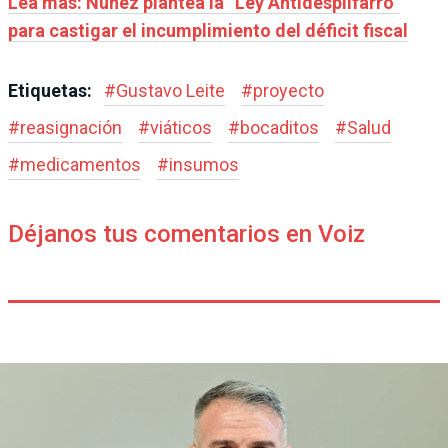
Lea más: Núñez plantea la “Ley Antidespilfarro”
para castigar el incumplimiento del déficit fiscal
Etiquetas:
#
Gustavo Leite
#
proyecto
#
reasignación
#
viáticos
#
bocaditos
#
Salud
#
medicamentos
#
insumos
Déjanos tus comentarios en Voiz