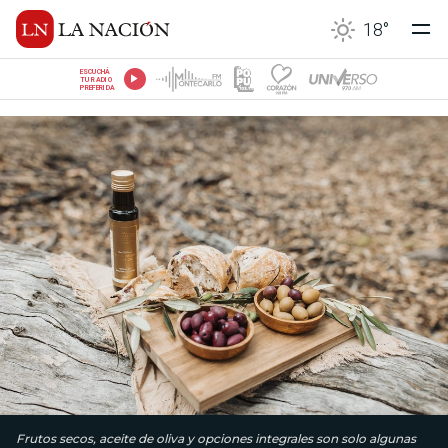
18
°
ESCUCHÁ
TU RADIO
PREFERIDA
Frutos secos, aceite de oliva y opciones integrales son solo algunas