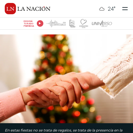
24
°
ESCUCHÁ
TU RADIO
PREFERIDA
En estas fiestas no se trata de regalos, se trata de la presencia en la