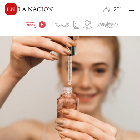
20
°
ESCUCHÁ
TU RADIO
PREFERIDA