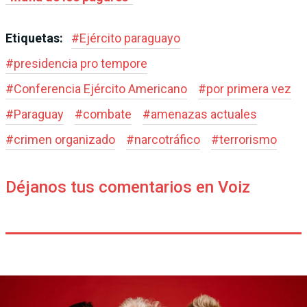
Etiquetas:
#
Ejército paraguayo
#
presidencia pro tempore
#
Conferencia Ejército Americano
#
por primera vez
#
Paraguay
#
combate
#
amenazas actuales
#
crimen organizado
#
narcotráfico
#
terrorismo
Déjanos tus comentarios en Voiz