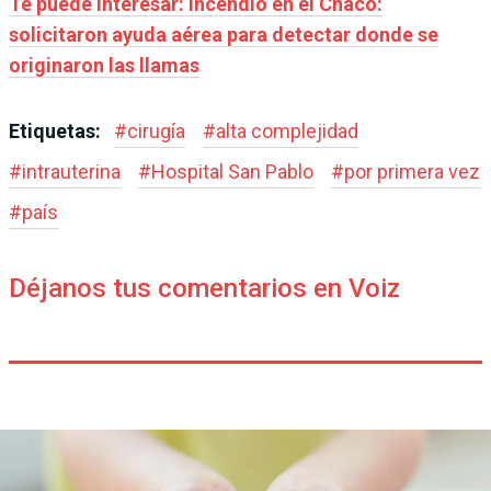
Te puede interesar: Incendio en el Chaco:
solicitaron ayuda aérea para detectar donde se
originaron las llamas
Etiquetas:
#
cirugía
#
alta complejidad
#
intrauterina
#
Hospital San Pablo
#
por primera vez
#
país
Déjanos tus comentarios en Voiz