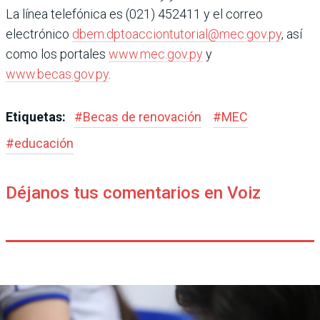
La línea telefónica es (021) 452411 y el correo
electrónico
dbem.dptoacciontutorial@mec.gov.py
, así
como los portales
www.mec.gov.py
y
www.becas.gov.py
.
Etiquetas:
#
Becas de renovación
#
MEC
#
educación
Déjanos tus comentarios en Voiz