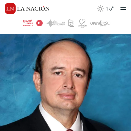
15
°
ESCUCHÁ
TU RADIO
PREFERIDA