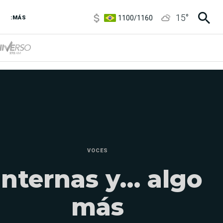
1100
/
1160
15
°
3,8
/
4
:MÁS
6850
/
7200
5900
/
5960
VOCES
Internas y… algo
más