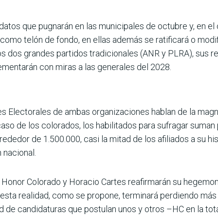
datos que pugnarán en las municipales de octubre y, en el 
como telón de fondo, en ellas además se ratificará o modif
los dos grandes partidos tradicionales (ANR y PLRA), sus r
ementarán con miras a las generales del 2028.
s Electorales de ambas organizaciones hablan de la magni
aso de los colorados, los habilitados para sufragar suma
lrededor de 1.500.000, casi la mitad de los afiliados a su hi
 nacional.
ue Honor Colorado y Horacio Cartes reafirmarán su hegemoní
r esta realidad, como se propone, terminará perdiendo más t
d de candidaturas que postulan unos y otros –HC en la tota