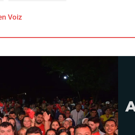
en Voiz
A