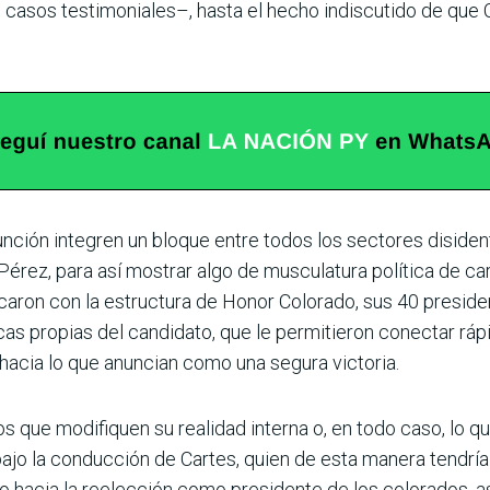
casos testimoniales–, hasta el hecho indiscutido de que C
ción integren un bloque entre todos los sectores disidente
Pérez, para así mostrar algo de musculatura política de car
aron con la estructura de Honor Colorado, sus 40 presiden
cas propias del candidato, que le permitieron conectar r
 hacia lo que anuncian como una segura victoria.
s que modifiquen su realidad interna o, en todo caso, lo q
, bajo la conducción de Cartes, quien de esta manera tendr
ino hacia la reelección como presidente de los colorados, 