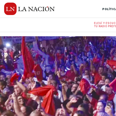
POLÍTIC
ELEGÍ Y
ESCUC
TU RADIO
PREF