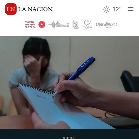
12
°
ESCUCHÁ
TU RADIO
PREFERIDA
VOCES