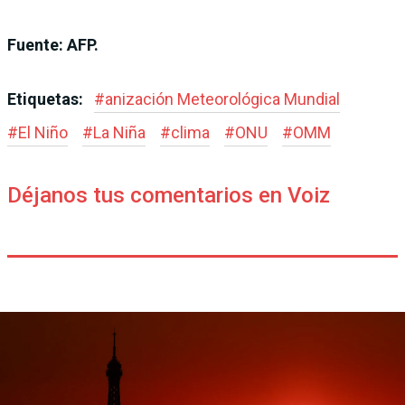
Fuente: AFP.
Etiquetas:
#
anización Meteorológica Mundial
#
El Niño
#
La Niña
#
clima
#
ONU
#
OMM
Déjanos tus comentarios en Voiz