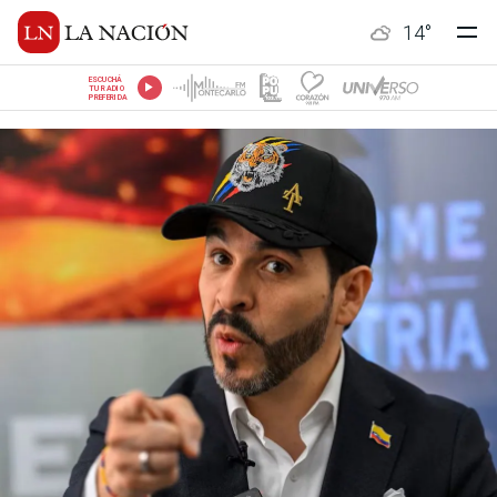
14
°
ESCUCHÁ
TU RADIO
PREFERIDA