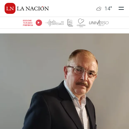
14
°
ESCUCHÁ
TU RADIO
PREFERIDA