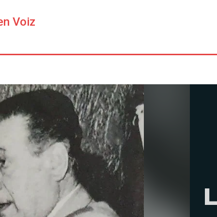
en Voiz
L