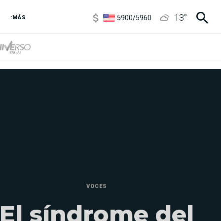
5900
/
5960
13
°
:MÁS
1100
/
1160
3,8
/
4
6850
/
7200
5900
/
5960
VOCES
El síndrome del