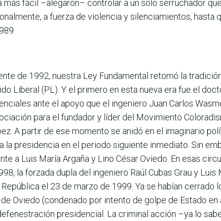
rá más fácil –alegaron– controlar a un solo serruchador que
nalmente, a fuerza de violencia y silenciamientos, hasta q
989.
nte de 1992, nuestra Ley Fundamental retomó la tradición 
tido Liberal (PL). Y el primero en esta nueva era fue el doc
enciales ante el apoyo que el ingeniero Juan Carlos Wasmo
ciación para el fundador y líder del Movi­miento Coloradi
z. A partir de ese momento se anidó en el imaginario polít
 la presidencia en el periodo siguiente inmediato. Sin emb
ente a Luis María Argaña y Lino César Oviedo. En esas circu
98, la forzada dupla del ingeniero Raúl Cubas Grau y Luis
 República el 23 de marzo de 1999. Ya se habían cerrado los
ar de Oviedo (condenado por intento de golpe de Estado en 
 defenestración presidencial. La cri­minal acción –ya lo s