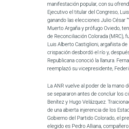
manifestación popular, con su ofrenda
Ejecutivo el titu­lar del Congreso, 
ganando las elecciones Julio César “Y
Muerto Argaña y prófugo Oviedo, tení
de Reconciliación Colorada (MRC), f
Luis Alberto Castiglioni, argañista d
crispación desbordó el río y, despué
Republicana conoció la llanura. Ferna
reemplazó su vicepresidente, Federic
La ANR vuelve al poder de la mano de 
se separaron antes de concluir los c
Benítez y Hugo Velázquez. Traicionad
de una abierta injerencia de los Esta
Gobierno del Partido Colorado, el pre
elegido es Pedro Alliana, compañero 