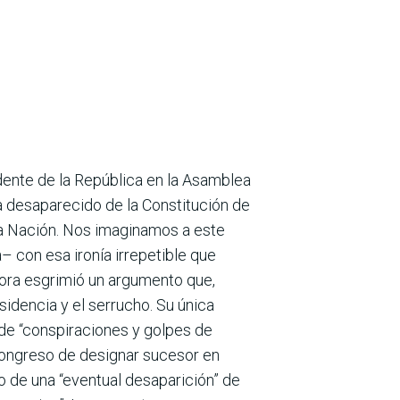
idente de la República en la Asamblea
ía desaparecido de la Constitución de
 la Nación. Nos imaginamos a este
a– con esa ironía irrepetible que
tora esgrimió un argumento que,
esidencia y el serrucho. Su única
 de “conspira­ciones y golpes de
 Congreso de designar sucesor en
o de una “eventual desaparición” de