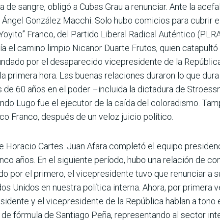
 de sangre, obligó a Cubas Grau a renunciar. Ante la acefal
Luis Ángel González Macchi. Solo hubo comicios para cubrir 
oyito” Franco, del Partido Liberal Radi­cal Auténtico (PLRA
a el camino limpio Nicanor Duarte Frutos, quien catapult
undado por el desaparecido vicepresidente de la República
e la primera hora. Las buenas relaciones duraron lo que dura
s de 60 años en el poder –incluida la dictadura de Stroessn
ndo Lugo fue el ejecutor de la caída del coloradismo. Tamp
o Franco, después de un veloz juicio político.
Hora­cio Cartes. Juan Afara completó el equipo pre­sidenci
inco años. En el siguiente período, hubo una relación de co
o por el primero, el vice­presidente tuvo que renunciar a 
dos Unidos en nuestra política interna. Ahora, por primera v
sidente y el vicepresidente de la República hablan a tono 
de fórmula de Santiago Peña, representando al sector inte