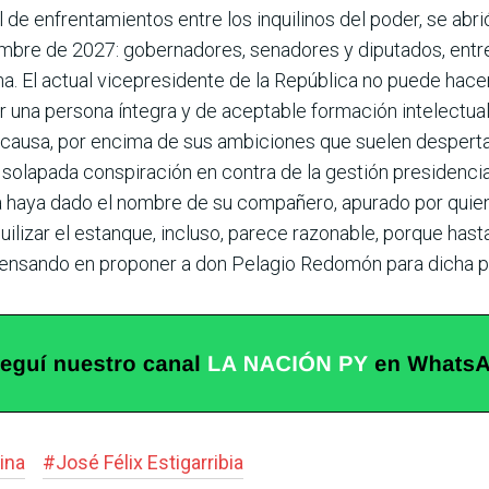
de enfrentamientos entre los inquili­nos del poder, se abr
embre de 2027: gobernadores, senadores y diputados, entre
ana. El actual vicepresi­dente de la República no puede hace
 una persona íntegra y de acep­table formación intelectual
a causa, por encima de sus ambiciones que suelen desperta
a solapada cons­piración en contra de la gestión presidencial
, ya haya dado el nombre de su compañero, apurado por quie
­quilizar el estanque, incluso, parece razonable, porque has
pensando en proponer a don Pelagio Redomón para dicha pr
ina
#
José Félix Estigarribia