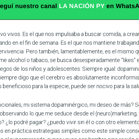
 vivos. Es el que nos impulsaba a buscar comida, a crear, 
ndo en el fin de semana. Es el que nos mantiene trabaja
pervivencia. Pero también, lamentablemente, es el mismo 
sume alcohol o tabaco, se busca desesperadamente “likes” 
uegos de los niños y adolescentes. Siempre igual: dopamina
siempre digo que el cerebro es absolutamente inconformist
 beneficioso para la especie, puede ser nocivo para la sal
ionales, mi sistema dopaminérgico, mi deseo de más? Sen
 observando lo que me seduce desde el (neuro)marketing, 
 ¿lo podré pagar? ¿puedo vivir sin él o con otro elemento 
mos en práctica estrategias simples como este simple consej