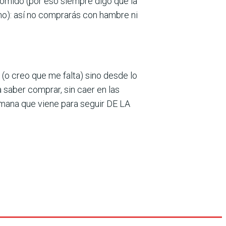
omido (por eso siempre digo que la
o): así no comprarás con hambre ni
 (o creo que me falta) sino desde lo
 saber comprar, sin caer en las
mana que viene para seguir DE LA