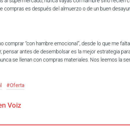
s al supermercado, nunca vayas con hambre sino recién c
de compras es después del almuerzo o de un buen desayun
: no comprar “con hambre emocional”, desde lo que me falta
r, pensar antes de desembolsar es la mejor estrategia para
unca se llenan con compras materiales. Nos leemos la se
l
#
Oferta
en Voiz