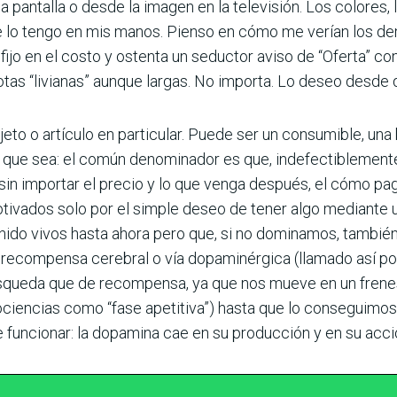
 pantalla o desde la imagen en la televisión. Los colores,
e lo tengo en mis manos. Pienso en cómo me verían los d
 fijo en el costo y ostenta un seductor aviso de “Oferta” 
tas “livianas” aunque largas. No importa. Lo deseo desde q
jeto o artículo en particular. Puede ser un consumible, una
 lo que sea: el común denominador es que, indefectiblement
lo, sin importar el precio y lo que venga después, el cómo 
ados solo por el simple deseo de tener algo mediante un
nido vivos hasta ahora pero que, si no dominamos, también 
ecompensa cerebral o vía dopaminérgica (llamado así por e
squeda que de recompensa, ya que nos mueve en un frene
ociencias como “fase apetitiva”) hasta que lo conseguimos
e funcionar: la dopamina cae en su producción y en su acci