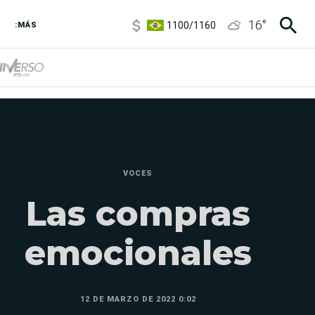
1100
/
1160
16
°
3,8
/
4
:MÁS
6850
/
7200
5900
/
5960
VOCES
Las compras
emocionales
12 DE MARZO DE 2022 0:02