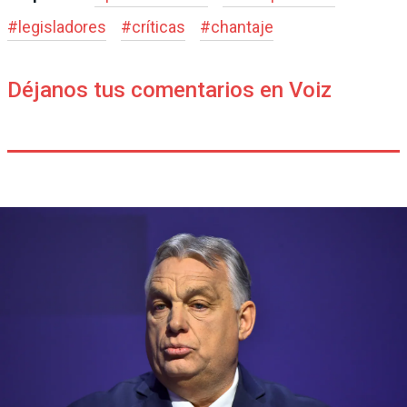
#
legisladores
#
críticas
#
chantaje
Déjanos tus comentarios en Voiz