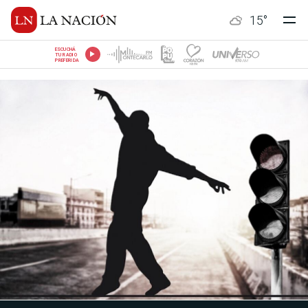
15
°
ESCUCHÁ
TU RADIO
PREFERIDA