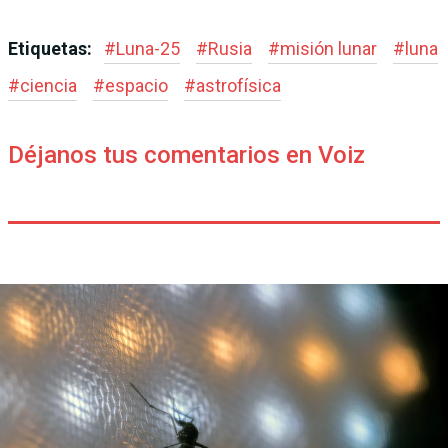
Etiquetas:
#
Luna-25
#
Rusia
#
misión lunar
#
luna
#
ciencia
#
espacio
#
astrofísica
Déjanos tus comentarios en Voiz