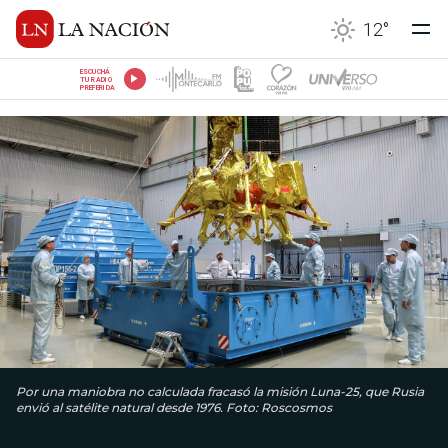
12
°
ESCUCHÁ
TU RADIO
PREFERIDA
Por una maniobra no calculada fracasó la misión Luna-25, que Rusia
envió al satélite natural desde 1976. Foto: Roscosmos