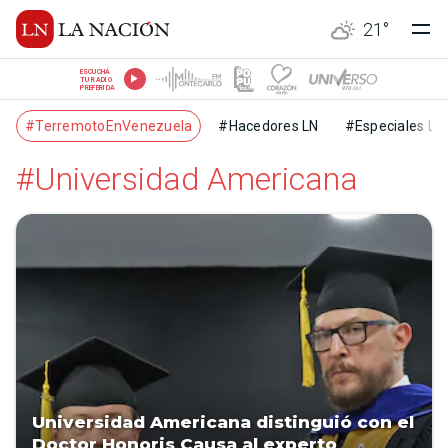
21
°
ESCUCHÁ
TU RADIO
PREFERIDA
#TerremotoEnVenezuela
#Hacedores LN
#Especiales LN
#Universidad Americana
Universidad Americana distinguió con el
Doctor Honoris Causa al experto