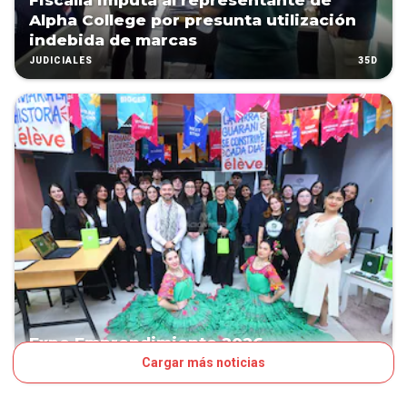
Fiscalía imputa al representante de
Alpha College por presunta utilización
indebida de marcas
35D
JUDICIALES
Expo Emprendimiento 2026
Cargar más noticias
36D
OJO