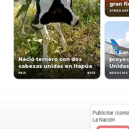
gran fi
OTROS DE
Air Eu
Nació ternero con dos
proyec
cabezas unidas en Itapúa
Unida
835D
PAÍS
NEGOCIOS
Publicitar /cont
La Nación