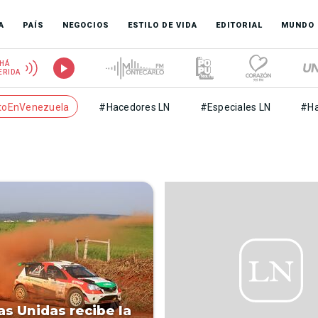
A
PAÍS
NEGOCIOS
ESTILO DE VIDA
EDITORIAL
MUNDO
HÁ
ERIDA
toEnVenezuela
#Hacedores LN
#Especiales LN
#Ha
as Unidas recibe la