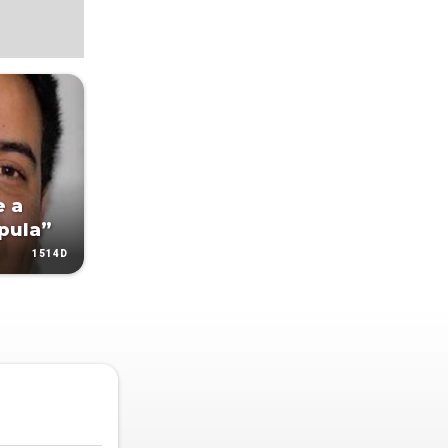
e a
úpula”
1514D