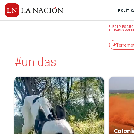
POLÍTIC
ELEGÍ Y
ESCUC
TU RADIO
PREF
#Terremo
#unidas
Coloni