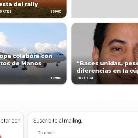
esta del rally
1090D
PORTES
ropa colabora con
tos de Manos
“Bases unidas, pes
s
diferencias en la c
1390D
POLÍTICA
actar con
Suscribite al mailing.