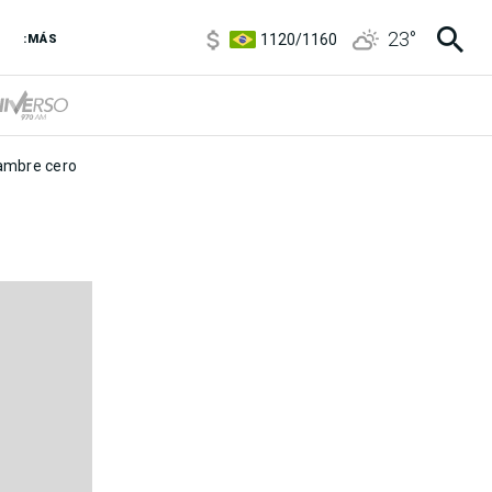
5920
/
5970
23
°
1120
/
1160
:MÁS
3,6
/
3,9
6850
/
7200
5920
/
5970
mbre cero