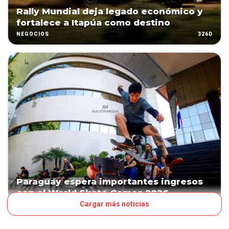
Rally Mundial deja legado económico y
fortalece a Itapúa como destino
326D
NEGOCIOS
Paraguay espera importantes ingresos
con el World Skate Games 2026
Cargar más noticias
515D
NEGOCIOS