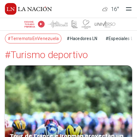
16
°
ESCUCHÁ
TU RADIO
PREFERIDA
#TerremotoEnVenezuela
#Hacedores LN
#Especiales LN
#Turismo deportivo
Tour de France e Ironman proyectan un