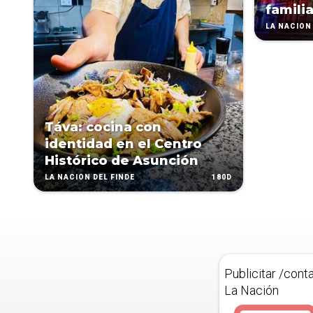
famili
LA NACIÓN 
Táva: cocina con
identidad en el Centro
Histórico de Asunción
180D
LA NACIÓN DEL FINDE
Publicitar /cont
La Nación