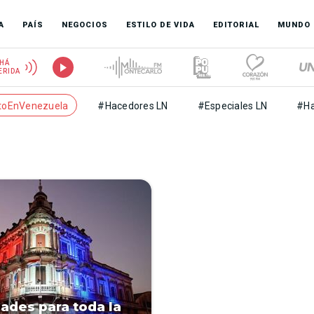
A
PAÍS
NEGOCIOS
ESTILO DE VIDA
EDITORIAL
MUNDO
HÁ
ERIDA
toEnVenezuela
#Hacedores LN
#Especiales LN
#Ha
dades para toda la