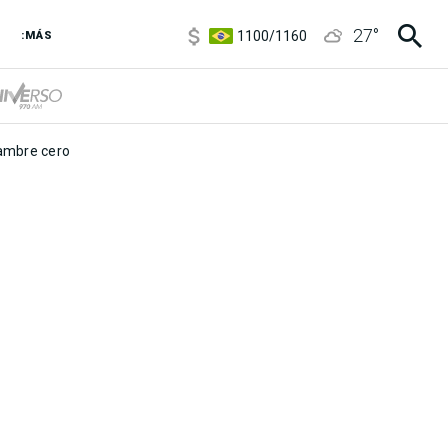
5900
/
5960
27
°
1100
/
1160
:MÁS
3,8
/
4
6850
/
7200
5900
/
5960
mbre cero