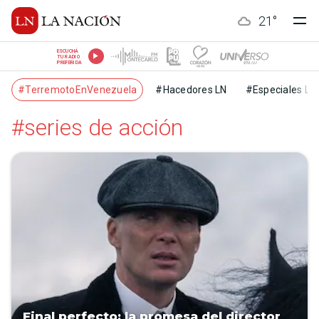
21
°
ESCUCHÁ
TU RADIO
PREFERIDA
#TerremotoEnVenezuela
#Hacedores LN
#Especiales LN
#series de acción
Final perfecto: la promesa del director