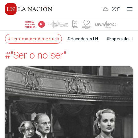
23
°
ESCUCHÁ
TU RADIO
PREFERIDA
#TerremotoEnVenezuela
#Hacedores LN
#Especiales LN
#"Ser o no ser"