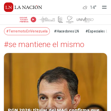
14
°
ESCUCHÁ
TU RADIO
PREFERIDA
#TerremotoEnVenezuela
#Hacedores LN
#Especiales LN
#se mantiene el mismo
PGN 2026: titular del MAG confirma que