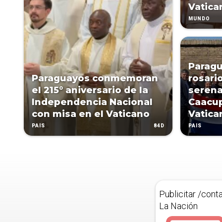
Vatica
MUNDO
Paragu
Paraguayos conmemoran
rosario
el 215° aniversario de la
serena
Independencia Nacional
Caacup
con misa en el Vaticano
Vatica
84D
PAÍS
PAÍS
Publicitar /cont
La Nación