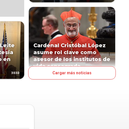
Leite
Cardenal Cristóbal López
tesía
asume rol clave como
o en
asesor de los institutos de
vida consagrada
Cargar más noticias
303D
407D
PAÍS