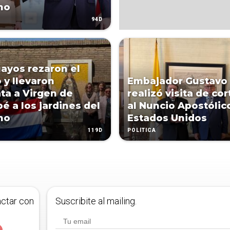
no
94D
ayos rezaron el
 y llevaron
Embajador Gustavo 
ta a Virgen de
realizó visita de cor
é a los jardines del
al Nuncio Apostólic
no
Estados Unidos
119D
POLÍTICA
actar con
Suscribite al mailing.