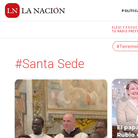
POLÍTIC
ELEGÍ Y
ESCUC
TU RADIO
PREF
#Terremo
#Santa Sede
El pap
Rubio 