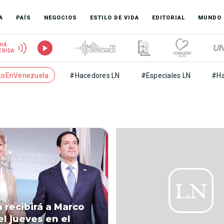
A
PAÍS
NEGOCIOS
ESTILO DE VIDA
EDITORIAL
MUNDO
HÁ
ERIDA
toEnVenezuela
#Hacedores LN
#Especiales LN
#Ha
a recibirá a Marco
el jueves en el