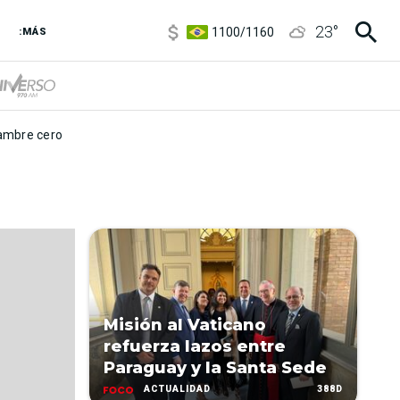
5900
/
5960
23
°
1100
/
1160
:MÁS
3,8
/
4
6850
/
7200
5900
/
5960
mbre cero
Misión al Vaticano
refuerza lazos entre
Paraguay y la Santa Sede
388D
ACTUALIDAD