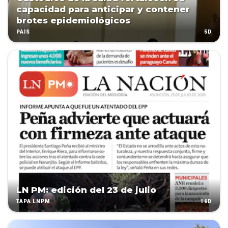
capacidad para anticipar y contener
brotes epidemiológicos
5D
PAÍS
LN PM: edición del 23 de julio
16D
TAPA LNPM