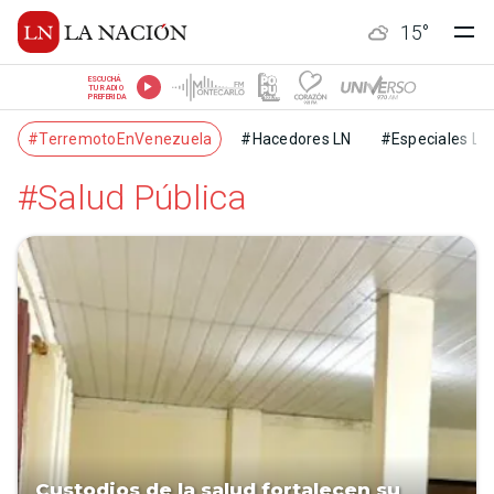
15
°
ESCUCHÁ
TU RADIO
PREFERIDA
#TerremotoEnVenezuela
#Hacedores LN
#Especiales LN
#Salud Pública
Custodios de la salud fortalecen su