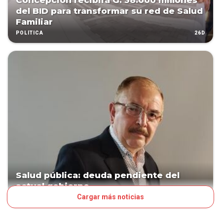
Concepción recibirá G. 38.000 millones
del BID para transformar su red de Salud
Familiar
26D
POLÍTICA
Salud pública: deuda pendiente del
actual gobierno
Cargar más noticias
28D
VOCES