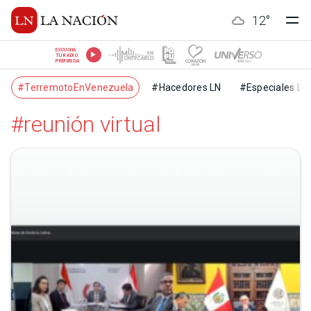
12
°
ESCUCHÁ
TU RADIO
PREFERIDA
#TerremotoEnVenezuela
#Hacedores LN
#Especiales LN
#reunión virtual