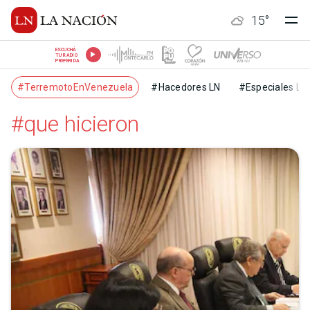
15
°
ESCUCHÁ
TU RADIO
PREFERIDA
#TerremotoEnVenezuela
#Hacedores LN
#Especiales LN
#que hicieron