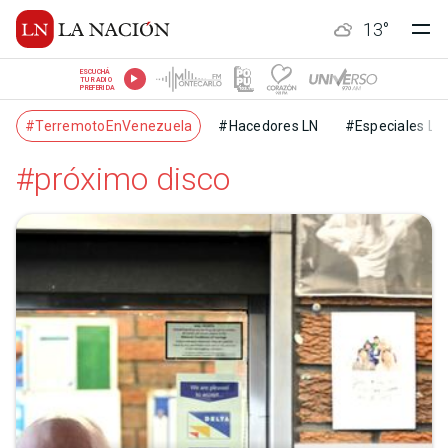
13
°
ESCUCHÁ
TU RADIO
PREFERIDA
#TerremotoEnVenezuela
#Hacedores LN
#Especiales LN
#próximo disco