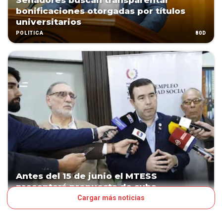
Senadores buscan transparentar
bonificaciones otorgadas por títulos
universitarios
80D
POLÍTICA
Antes del 15 de junio el MTESS
presentará propuesta de suba
Cargar más noticias
81D
PAÍS