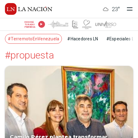
23
°
ESCUCHÁ
TU RADIO
PREFERIDA
#TerremotoEnVenezuela
#Hacedores LN
#Especiales LN
#propuesta
Camilo Pérez plantea transformar