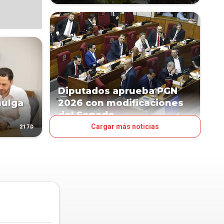
Diputados aprueba PGN
mulga
2026 con modificaciones
del Senado
Cargar más noticias
217D
246D
POLÍTICA