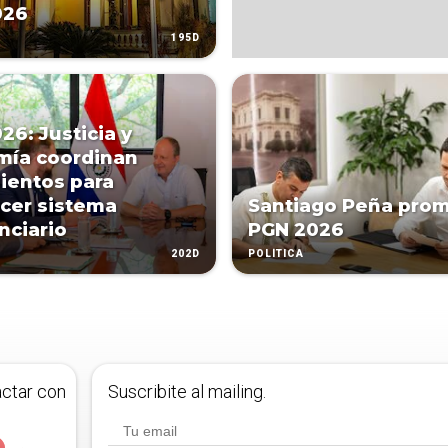
026
195D
26: Justicia y
mía coordinan
ientos para
ecer sistema
Santiago Peña pro
nciario
PGN 2026
202D
POLÍTICA
actar con
Suscribite al mailing.