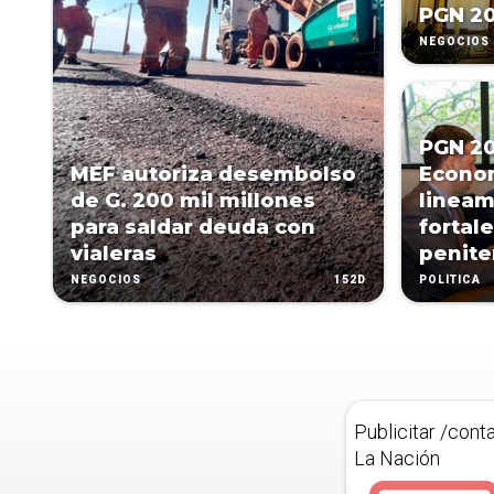
PGN 2
NEGOCIOS
PGN 20
MEF autoriza desembolso
Econo
de G. 200 mil millones
lineam
para saldar deuda con
fortal
vialeras
penite
152D
NEGOCIOS
POLÍTICA
Publicitar /cont
La Nación