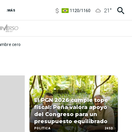
5920
/
5970
21
°
1120
/
1160
:MÁS
3,6
/
3,9
6850
/
7200
5920
/
5970
mbre cero
El PGN 2026 cumple tope
fiscal: Peña valora apoyo
del Congreso para un
presupuesto equilibrado
245D
POLÍTICA