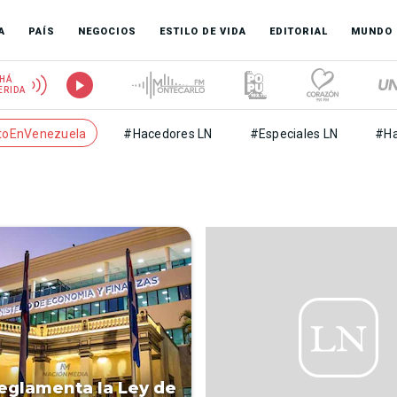
A
PAÍS
NEGOCIOS
ESTILO DE VIDA
EDITORIAL
MUNDO
HÁ
ERIDA
toEnVenezuela
#Hacedores LN
#Especiales LN
#Ha
eglamenta la Ley de